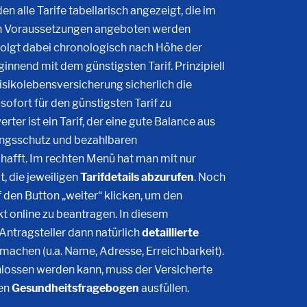
n alle Tarife tabellarisch angezeigt, die im
ten Voraussetzungen angeboten werden
olgt dabei chronologisch nach Höhe der
innend mit dem günstigsten Tarif. Prinzipiell
Risikolebensversicherung sicherlich die
sofort für den günstigsten Tarif zu
ter ist ein Tarif, der eine gute Balance aus
ngsschutz und bezahlbaren
hafft. Im rechten Menü hat man mit nur
t, die jeweiligen
Tarifdetails abzurufen
. Noch
 den Button „weiter“ klicken, um den
t online zu beantragen. In diesem
tragsteller dann natürlich
detaillierte
 machen (u.a. Name, Adresse, Erreichbarkeit).
lossen werden kann, muss der Versicherte
nen
Gesundheitsfragebogen
ausfüllen.