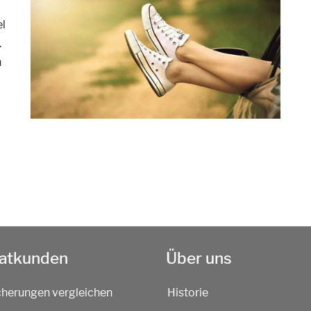
el
.
n
vatkunden
Über uns
cherungen vergleichen
Historie