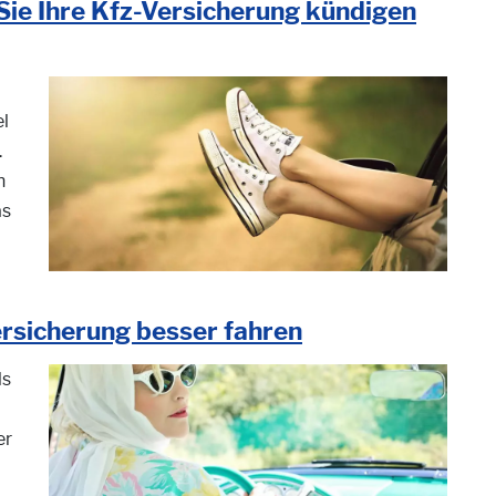
ie Ihre Kfz-Versicherung kündigen
el
.
n
as
rsicherung besser fahren
ls
er